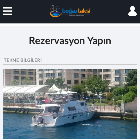
ARA
BLOG
Rezervasyon Yapın
DENİZ TAKSİ
TEKNE BİLGİLERİ
MOTOR YAT