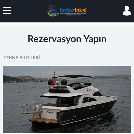
ARA
BLOG
Rezervasyon Yapın
DENİZ TAKSİ
TEKNE BİLGİLERİ
MOTOR YAT